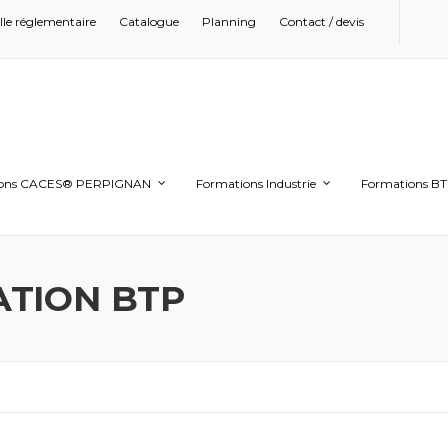
ille réglementaire
Catalogue
Planning
Contact / devis
ions CACES® PERPIGNAN
Formations Industrie
Formations B
ATION BTP