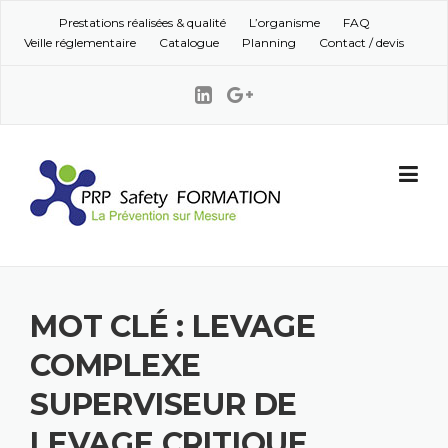
Skip to content
Prestations réalisées & qualité
L’organisme
FAQ
Veille réglementaire
Catalogue
Planning
Contact / devis
MOT CLÉ : LEVAGE
COMPLEXE
SUPERVISEUR DE
LEVAGE CRITIQUE