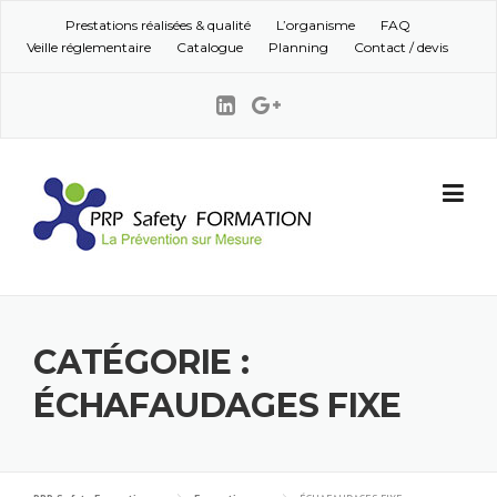
Skip to content
Prestations réalisées & qualité
L’organisme
FAQ
Veille réglementaire
Catalogue
Planning
Contact / devis
CATÉGORIE :
ÉCHAFAUDAGES FIXE