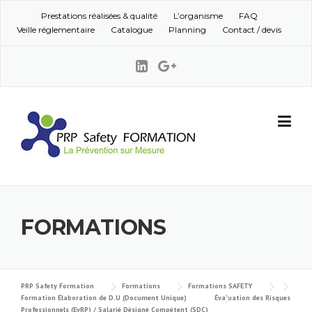
Skip to content
Prestations réalisées & qualité
L’organisme
FAQ
Veille réglementaire
Catalogue
Planning
Contact / devis
FORMATIONS
PRP Safety Formation
Formations
Formations SAFETY
Formation Élaboration de D.U (Document Unique)
Évaluation des Risques
Professionnels (EvRP) / Salarié Désigné Compétent (SDC)